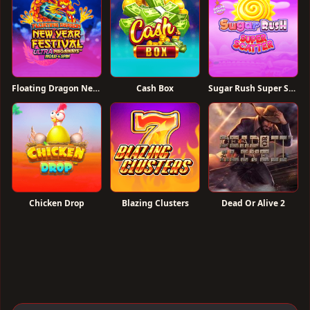
Floating Dragon New Year Festival Ultra Megaways Hold And Spin
Cash Box
Sugar Rush Super Scatter
Chicken Drop
Blazing Clusters
Dead Or Alive 2