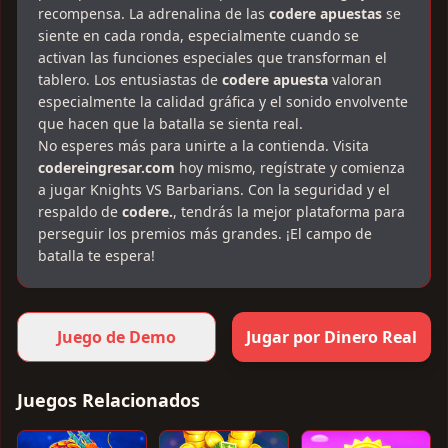
recompensa. La adrenalina de las
codere apuestas
se
siente en cada ronda, especialmente cuando se
activan las funciones especiales que transforman el
tablero. Los entusiastas de
codere apuesta
valoran
especialmente la calidad gráfica y el sonido envolvente
que hacen que la batalla se sienta real.
No esperes más para unirte a la contienda. Visita
codereingresar.com
hoy mismo, regístrate y comienza
a jugar Knights VS Barbarians. Con la seguridad y el
respaldo de
codere.
, tendrás la mejor plataforma para
perseguir los premios más grandes. ¡El campo de
batalla te espera!
Juego de Demo
Jugar por Dinero Real
Juegos Relacionados