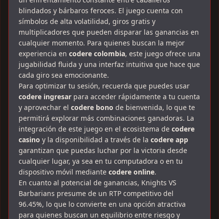
blindados y bárbaros feroces. El juego cuenta con
símbolos de alta volatilidad, giros gratis y
multiplicadores que pueden disparar las ganancias en
cualquier momento. Para quienes buscan la mejor
experiencia en
codere colombia
, este juego ofrece una
jugabilidad fluida y una interfaz intuitiva que hace que
cada giro sea emocionante.
Para optimizar tu sesión, recuerda que puedes usar
codere ingresar
para acceder rápidamente a tu cuenta
y aprovechar el
codere bono
de bienvenida, lo que te
permitirá explorar más combinaciones ganadoras. La
integración de este juego en el ecosistema de
codere
casino
y la disponibilidad a través de la
codere app
garantizan que puedas luchar por la victoria desde
cualquier lugar, ya sea en tu computadora o en tu
dispositivo móvil mediante
codere online
.
En cuanto al potencial de ganancias, Knights VS
Barbarians presume de un RTP competitivo del
96.45%, lo que lo convierte en una opción atractiva
para quienes buscan un equilibrio entre riesgo y