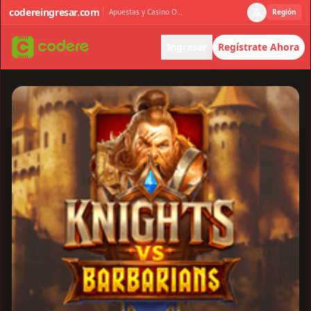
codereingresar.com
Apuestas y Casino Online
Región
Ingresar
Regístrate Ahora