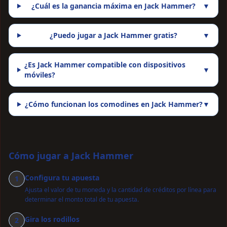
¿Cuál es la ganancia máxima en Jack Hammer?
▼
¿Puedo jugar a Jack Hammer gratis?
▼
¿Es Jack Hammer compatible con dispositivos
▼
móviles?
¿Cómo funcionan los comodines en Jack Hammer?
▼
Cómo jugar a Jack Hammer
Configura tu apuesta
1
Ajusta el valor de tu moneda y la cantidad de créditos por línea para
determinar el monto total de tu apuesta.
Gira los rodillos
2