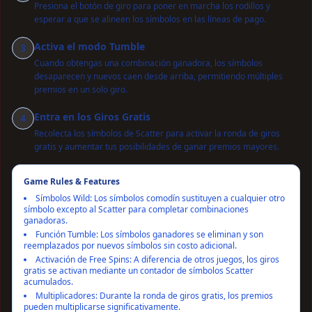
Presiona el botón de giro para poner en marcha los rodillos y
esperar a que se alineen los símbolos en las líneas de pago.
Activa el modo Tumble
3
Cuando obtengas una combinación ganadora, los símbolos
desaparecen y nuevos caen desde arriba, permitiendo múltiples
premios en un solo giro.
Entra en los Giros Gratis
4
Recolecta los símbolos de Scatter para activar la ronda de giros
gratis y aumentar tus posibilidades de ganar premios mayores.
Game Rules & Features
Símbolos Wild: Los símbolos comodín sustituyen a cualquier otro
símbolo excepto al Scatter para completar combinaciones
ganadoras.
Función Tumble: Los símbolos ganadores se eliminan y son
reemplazados por nuevos símbolos sin costo adicional.
Activación de Free Spins: A diferencia de otros juegos, los giros
gratis se activan mediante un contador de símbolos Scatter
acumulados.
Multiplicadores: Durante la ronda de giros gratis, los premios
pueden multiplicarse significativamente.