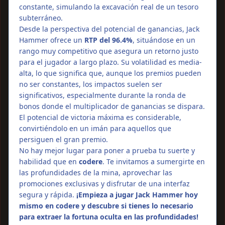
constante, simulando la excavación real de un tesoro
subterráneo.
Desde la perspectiva del potencial de ganancias, Jack
Hammer ofrece un
RTP del 96.4%
, situándose en un
rango muy competitivo que asegura un retorno justo
para el jugador a largo plazo. Su volatilidad es media-
alta, lo que significa que, aunque los premios pueden
no ser constantes, los impactos suelen ser
significativos, especialmente durante la ronda de
bonos donde el multiplicador de ganancias se dispara.
El potencial de victoria máxima es considerable,
convirtiéndolo en un imán para aquellos que
persiguen el gran premio.
No hay mejor lugar para poner a prueba tu suerte y
habilidad que en
codere
. Te invitamos a sumergirte en
las profundidades de la mina, aprovechar las
promociones exclusivas y disfrutar de una interfaz
segura y rápida.
¡Empieza a jugar Jack Hammer hoy
mismo en codere y descubre si tienes lo necesario
para extraer la fortuna oculta en las profundidades!