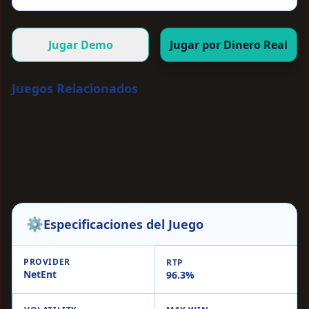
Jugar Demo
Jugar por Dinero Real
Juegos Relacionados
⚙️
Especificaciones del Juego
PROVIDER
RTP
NetEnt
96.3%